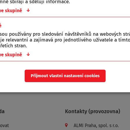
ně sbírají a sdělují informace.
o kategorie je prázdná.
↓
 ve skupině
é
jsou používány pro sledování návštěvníků na webových st
 je relevantní a zajímavá pro jednotlivého uživatele a tím
řetích stran.
ište nám!
↓
 ve skupině
í do pátku.
Přijmout vlastní nastavení cookies
da
Kontakty (provozovna)
povat
ALMI Praha, spol. s r.o.