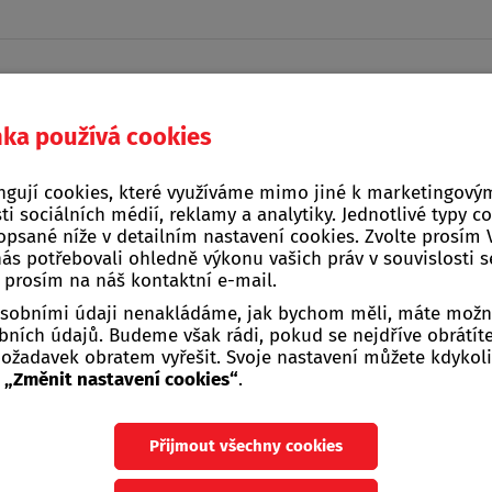
nka používá cookies
Domácí a kuchyňské
ngují cookies, které využíváme mimo jiné k marketingovým
na, stavba, zahrada
Žebříky, štafle, sch
potřeby
ti sociálních médií, reklamy a analytiky. Jednotlivé typy c
opsané níže v detailním nastavení cookies. Zvolte prosím
nás potřebovali ohledně výkonu vašich práv v souvislosti 
e prosím na náš kontaktní e-mail.
 osobními údaji nenakládáme, jak bychom měli, máte možn
ních údajů. Budeme však rádi, pokud se nejdříve obrátít
žadavek obratem vyřešit. Svoje nastavení můžete kdykoli
u
„Změnit nastavení cookies“
.
op
Přijmout všechny cookies
TE NA STRÁNKÁCH FIRMY ALMI PRAHA,