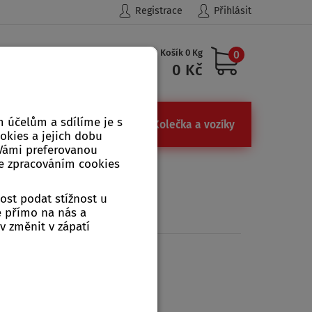
Registrace
Přihlásit
Košík 0 Kg
0
Hledat
0 Kč
 účelům a sdílíme je s
ůdky
Železářství, kamna
Kolečka a vozíky
ookies a jejich dobu
 Vámi preferovanou
se zpracováním cookies
ost podat stížnost u
e přímo na nás a
v změnit v zápatí