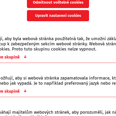
Odmítnout volitelné cookies
ná p
rodejna na adrese Náchodská 712/104 v Praze 9 - Horních P
né zboží je možné zaslat přepravní službou nebo vyzvednout 
Upravit nastavení cookies
Počet zobrazených produ
, aby byla webová stránka použitelná tak, že umožní zákl
ístup k zabezpečeným sekcím webové stránky. Webová strá
okies. Proto tuto skupinu cookies nelze vypnout.
Jen skladem
Vše
Novinka
Akce
0 Kč
↓
 ve skupině
ožňují, aby si webová stránka zapamatovala informace, kt
ebo jak vypadá. Je to například preferovaný jazyk nebo re
y řazeny dle:
↓
 ve skupině
Z-A
Nejlevnější
Nejdražší
máhají majitelům webových stránek, aby porozuměli, jak ná