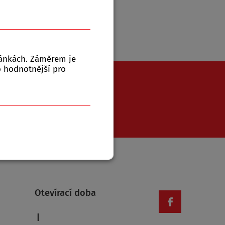
ránkách. Záměrem je
to hodnotnější pro
771 543 079
Otevírací doba
|