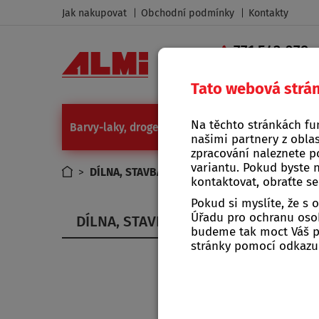
Jak nakupovat
Obchodní podmínky
Kontakty
771 543 079
|
Tato webová strá
Na těchto stránkách fu
Barvy-laky, drogerie
Camping a grilování
Díl
našimi partnery z oblas
zpracování naleznete p
variantu. Pokud byste 
>
DÍLNA, STAVBA, ZAHRADA
kontaktovat, obraťte s
Pokud si myslíte, že s
Úřadu pro ochranu osob
DÍLNA, STAVBA, ZAHRADA
budeme tak moct Váš po
stránky pomocí odkaz
E-sh
VÍTEJ