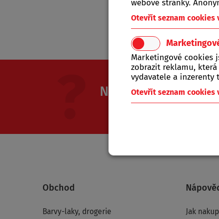
webové stránky. Anonym
Tat
Otevřít seznam cookies
Marketingov
Marketingové cookies 
zobrazit reklamu, která
vydavatele a inzerenty t
Nevíte si rady? Nap
Otevřít seznam cookies
Jsme Vám k dispozici od ponděl
Obchod
Nápově
Barvy-laky, drogerie
Jak naku