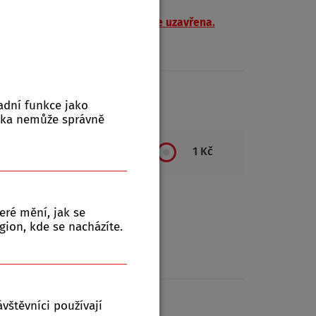
očernicíc
h je od 17.10.2025 trvale uzavřena.
na výdejním místě.
ktů:
0
adní funkce jako
nka nemůže správně
1 Kč
eré mění, jak se
gion, kde se nacházíte.
vštěvníci používají