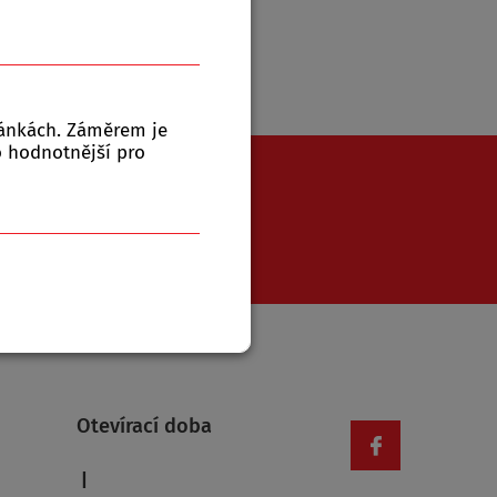
ránkách. Záměrem je
to hodnotnější pro
771 543 079
Otevírací doba
|