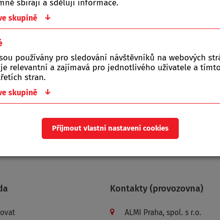
ně sbírají a sdělují informace.
o kategorie je prázdná.
↓
 ve skupině
é
jsou používány pro sledování návštěvníků na webových st
 je relevantní a zajímavá pro jednotlivého uživatele a tím
řetích stran.
ište nám!
↓
 ve skupině
í do pátku.
Přijmout vlastní nastavení cookies
da
Kontakty (provozovna)
povat
ALMI Praha, spol. s r.o.