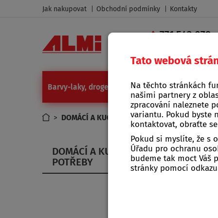
Jak nakupovat
Obchodní podmínky
Kontakty
771 543 079
|
Tato webová strá
Na těchto stránkách fu
Barvy-laky, drogerie
Camping a grilování
Díl
našimi partnery z oblas
zpracování naleznete p
variantu. Pokud byste 
>
DOMÁCÍ A KUCHYŇSKÉ POTŘEBY
kontaktovat, obraťte s
Pokud si myslíte, že s
Úřadu pro ochranu osob
DOMÁCÍ A KUCHYŇSKÉ
budeme tak moct Váš po
POTŘEBY
stránky pomocí odkaz
E-sh
VÍTEJ