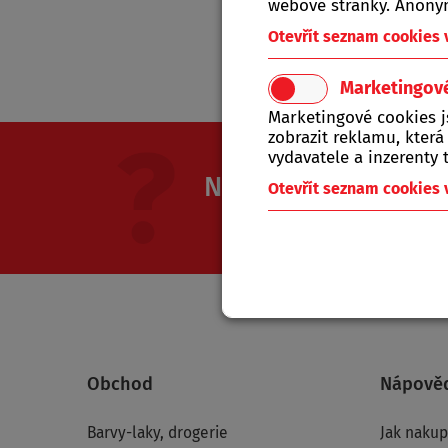
webové stránky. Anonym
Tat
Otevřít seznam cookies
Marketingov
Marketingové cookies 
zobrazit reklamu, která
vydavatele a inzerenty t
Nevíte si rady? Nap
Otevřít seznam cookies
Jsme Vám k dispozici od ponděl
Obchod
Nápově
Barvy-laky, drogerie
Jak naku