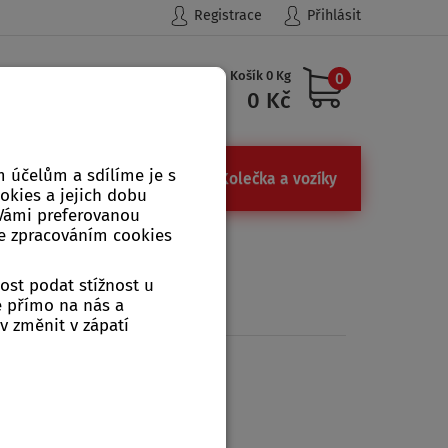
Registrace
Přihlásit
Košík 0 Kg
0
Hledat
0 Kč
 účelům a sdílíme je s
ůdky
Železářství, kamna
Kolečka a vozíky
ookies a jejich dobu
 Vámi preferovanou
se zpracováním cookies
ost podat stížnost u
e přímo na nás a
v změnit v zápatí