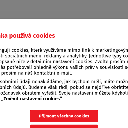
nka používá cookies
Domácí a kuchyňské
ngují cookies, které využíváme mimo jiné k marketingovým
na, stavba, zahrada
Žebříky, štafle, sch
potřeby
ti sociálních médií, reklamy a analytiky. Jednotlivé typy c
opsané níže v detailním nastavení cookies. Zvolte prosím
nás potřebovali ohledně výkonu vašich práv v souvislosti 
e prosím na náš kontaktní e-mail.
 osobními údaji nenakládáme, jak bychom měli, máte možn
ních údajů. Budeme však rádi, pokud se nejdříve obrátít
žadavek obratem vyřešit. Svoje nastavení můžete kdykoli
u
„Změnit nastavení cookies“
.
op
Přijmout všechny cookies
TE NA STRÁNKÁCH FIRMY ALMI PRAHA,