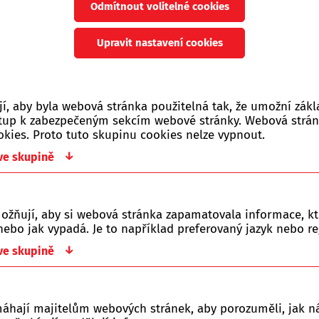
Odmítnout volitelné cookies
ná p
rodejna na adrese Náchodská 712/104 v Praze 9 - Horních P
né zboží je možné zaslat přepravní službou nebo vyzvednout 
Upravit nastavení cookies
Počet zobrazených produ
, aby byla webová stránka použitelná tak, že umožní zákl
ístup k zabezpečeným sekcím webové stránky. Webová strá
okies. Proto tuto skupinu cookies nelze vypnout.
Jen skladem
Vše
Novinka
Akce
0 Kč
↓
 ve skupině
ožňují, aby si webová stránka zapamatovala informace, kt
ebo jak vypadá. Je to například preferovaný jazyk nebo re
y řazeny dle:
↓
 ve skupině
Z-A
Nejlevnější
Nejdražší
máhají majitelům webových stránek, aby porozuměli, jak ná