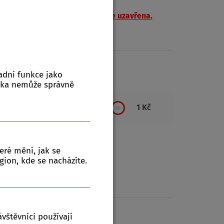
očernicíc
h je od 17.10.2025 trvale uzavřena.
na výdejním místě.
ktů:
0
adní funkce jako
nka nemůže správně
1 Kč
eré mění, jak se
gion, kde se nacházíte.
vštěvníci používají