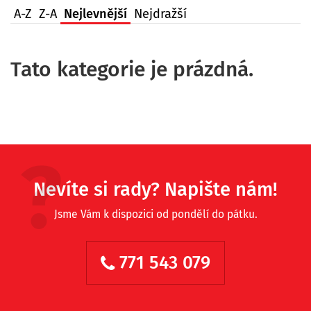
A-Z
Z-A
Nejlevnější
Nejdražší
Tato kategorie je prázdná.
Nevíte si rady? Napište nám!
Jsme Vám k dispozici od pondělí do pátku.
771 543 079