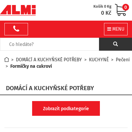
Košík 0 Kg
0
0 Kč
MENU
>
DOMÁCÍ A KUCHYŇSKÉ POTŘEBY
>
KUCHYNĚ
>
Pečení
>
Formičky na cukroví
DOMÁCÍ A KUCHYŇSKÉ POTŘEBY
Zobrazit podkategorie