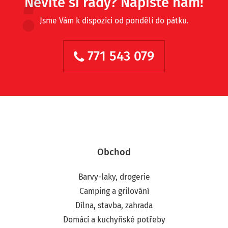
Nevíte si rady? Napište nám!
Jsme Vám k dispozici od pondělí do pátku.
771 543 079
Obchod
Barvy-laky, drogerie
Camping a grilování
Dílna, stavba, zahrada
Domácí a kuchyňské potřeby