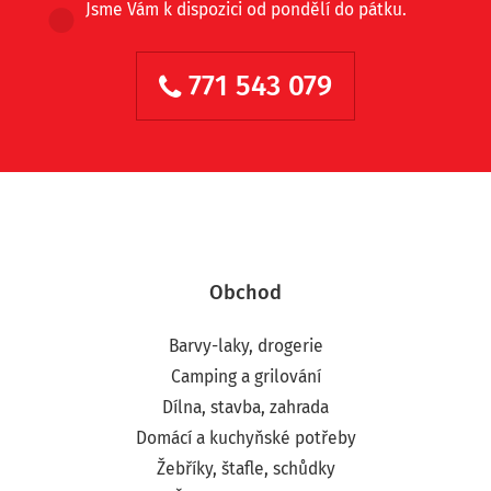
Jsme Vám k dispozici od pondělí do pátku.
771 543 079
Obchod
Barvy-laky, drogerie
Camping a grilování
Dílna, stavba, zahrada
Domácí a kuchyňské potřeby
Žebříky, štafle, schůdky