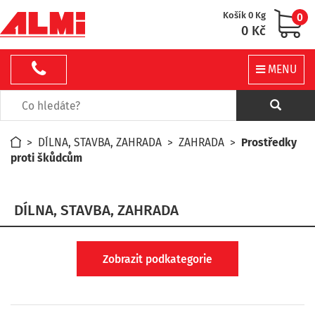
Košík 0 Kg
0
0 Kč
MENU
>
DÍLNA, STAVBA, ZAHRADA
>
ZAHRADA
>
Prostředky
proti škůdcům
DÍLNA, STAVBA, ZAHRADA
Zobrazit podkategorie