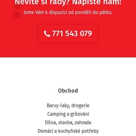
Nevíte si rady? Napište nám!
Jsme Vám k dispozici od pondělí do pátku.
771 543 079
Obchod
Barvy-laky, drogerie
Camping a grilování
Dílna, stavba, zahrada
Domácí a kuchyňské potřeby