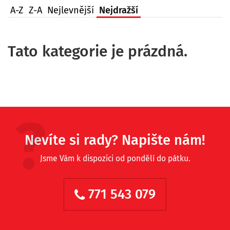
A-Z
Z-A
Nejlevnější
Nejdražší
Tato kategorie je prázdná.
Nevíte si rady? Napište nám!
Jsme Vám k dispozici od pondělí do pátku.
771 543 079