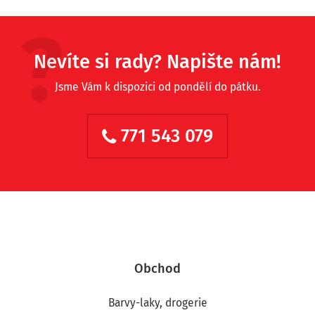
Nevíte si rady? Napište nám!
Jsme Vám k dispozici od pondělí do pátku.
771 543 079
Obchod
Barvy-laky, drogerie