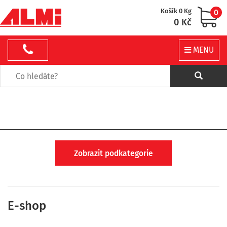
Košík 0 Kg
0
0 Kč
MENU
Zobrazit podkategorie
E-shop