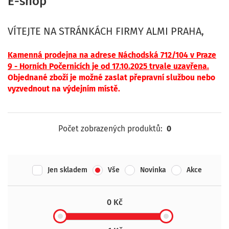
E-shop
VÍTEJTE NA STRÁNKÁCH FIRMY ALMI PRAHA,
Kamenná p
rodejna na adrese Náchodská 712/104 v Praze
9 - Horních Počernicíc
h je od 17.10.2025 trvale uzavřena.
Objednané zboží je možné zaslat přepravní službou nebo
vyzvednout na výdejním místě.
Počet zobrazených produktů:
0
Jen skladem
Vše
Novinka
Akce
0 Kč