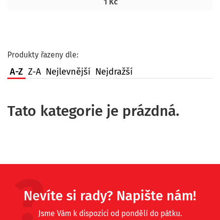
1 Kč
Produkty řazeny dle:
A-Z
Z-A
Nejlevnější
Nejdražší
Tato kategorie je prázdná.
Nevíte si rady? Napište nám!
Jsme Vám k dispozici od pondělí do pátku.