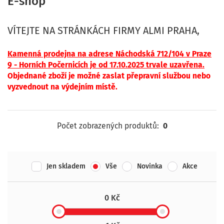
E-shop
VÍTEJTE NA STRÁNKÁCH FIRMY ALMI PRAHA,
Kamenná p
rodejna na adrese Náchodská 712/104 v Praze
9 - Horních Počernicíc
h je od 17.10.2025 trvale uzavřena.
Objednané zboží je možné zaslat přepravní službou nebo
vyzvednout na výdejním místě.
Počet zobrazených produktů:
0
Jen skladem
Vše
Novinka
Akce
0 Kč