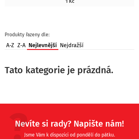
1 Kč
Produkty řazeny dle:
A-Z
Z-A
Nejlevnější
Nejdražší
Tato kategorie je prázdná.
Nevíte si rady? Napište nám!
Jsme Vám k dispozici od pondělí do pátku.