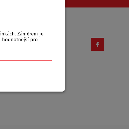
ránkách. Záměrem je
Otevírací doba
to hodnotnější pro
|
|