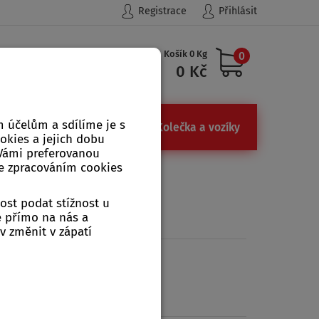
Registrace
Přihlásit
Košík 0 Kg
0
Hledat
0 Kč
 účelům a sdílíme je s
ůdky
Železářství, kamna
Kolečka a vozíky
ookies a jejich dobu
 Vámi preferovanou
se zpracováním cookies
ost podat stížnost u
e přímo na nás a
v změnit v zápatí