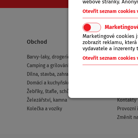
webové stránky. Anonym
Otevřít seznam cookies
Marketingov
Marketingové cookies 
Obchod
Nápově
zobrazit reklamu, která
vydavatele a inzerenty t
Barvy-laky, drogerie
Jak naku
Otevřít seznam cookies
Camping a grilování
Obchodní
Dílna, stavba, zahrada
Doprava a
Domácí a kuchyňské potřeby
Podmínky
Žebříky, štafle, schůdky
Otevírací
Železářství, kamna
Kontakty
Kolečka a vozíky
Provozní 
Změnit na