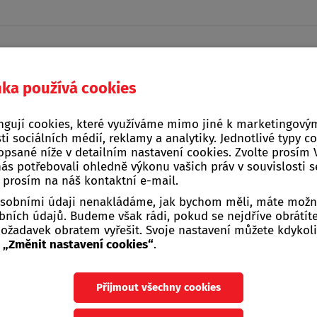
nka používá cookies
Domácí a kuchyňské
ngují cookies, které využíváme mimo jiné k marketingovým
na, stavba, zahrada
Žebříky, štafle, sch
potřeby
ti sociálních médií, reklamy a analytiky. Jednotlivé typy c
opsané níže v detailním nastavení cookies. Zvolte prosím
nás potřebovali ohledně výkonu vašich práv v souvislosti 
e prosím na náš kontaktní e-mail.
 osobními údaji nenakládáme, jak bychom měli, máte možn
ních údajů. Budeme však rádi, pokud se nejdříve obrátít
žadavek obratem vyřešit. Svoje nastavení můžete kdykoli
u
„Změnit nastavení cookies“
.
nka
Přijmout všechny cookies
a