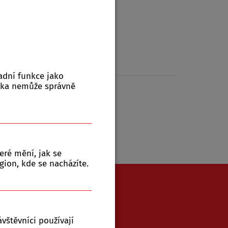
ktů:
0
adní funkce jako
nka nemůže správně
eré mění, jak se
gion, kde se nacházíte.
771 543 079
vštěvníci používají