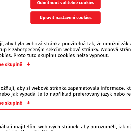
Odmítnout volitelné cookies
Počet zobrazených produ
Upravit nastavení cookies
y řazeny dle:
Z-A
Nejlevnější
Nejdražší
, aby byla webová stránka použitelná tak, že umožní zákl
ístup k zabezpečeným sekcím webové stránky. Webová strá
okies. Proto tuto skupinu cookies nelze vypnout.
o kategorie je prázdná.
↓
 ve skupině
ožňují, aby si webová stránka zapamatovala informace, kt
ebo jak vypadá. Je to například preferovaný jazyk nebo re
↓
 ve skupině
ište nám!
í do pátku.
máhají majitelům webových stránek, aby porozuměli, jak ná