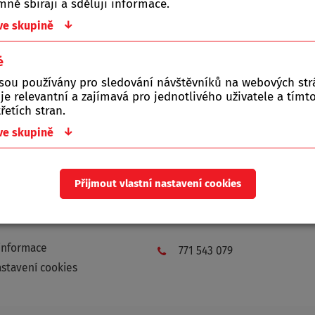
ně sbírají a sdělují informace.
↓
 ve skupině
é
jsou používány pro sledování návštěvníků na webových st
da
Kontakty (provozovna)
 je relevantní a zajímavá pro jednotlivého uživatele a tím
řetích stran.
povat
ALMI Praha, spol. s r.o.
↓
 ve skupině
 podmínky
Filipova 2020/14
 platba za zboží
Praha 4 - Chodov
Přijmout vlastní nastavení cookies
 ochrany osobních údajů
 doba
obchod@almipraha.cz
informace
771 543 079
stavení cookies