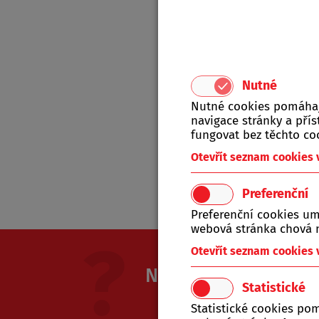
Produkt
Nutné
A-Z
Nutné cookies pomáhají
navigace stránky a př
fungovat bez těchto co
Tat
Otevřít seznam cookies
Preferenční
Preferenční cookies um
webová stránka chová n
Otevřít seznam cookies
Nevíte si rady? Nap
Statistické
Jsme Vám k dispozici od ponděl
Statistické cookies po