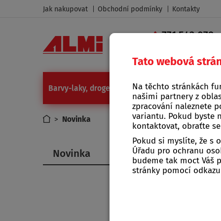
Jak nakupovat
Obchodní podmínky
Kontakty
771 543 079
|
Tato webová strá
Na těchto stránkách fu
Barvy-laky, drogerie
Camping a grilování
Díl
našimi partnery z oblas
zpracování naleznete p
variantu. Pokud byste 
>
Novinka
kontaktovat, obraťte s
Pokud si myslíte, že s
Úřadu pro ochranu osob
Novinka
budeme tak moct Váš po
stránky pomocí odkaz
Novi
Novink