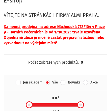
E-shop
VÍTEJTE NA STRÁNKÁCH FIRMY ALMI PRAHA,
Kamenná p
rodejna na adrese Náchodská 712/104 v Praze
9 - Horních Počernicíc
h je od 17.10.2025 trvale uzavřena.
Objednané zboží je možné zaslat přepravní službou nebo
vyzvednout na výdejním místě.
Počet zobrazených produktů:
0
Jen skladem
Vše
Novinka
Akce
0 Kč