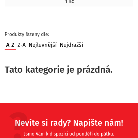
1 Kč
Produkty řazeny dle:
A-Z
Z-A
Nejlevnější
Nejdražší
Tato kategorie je prázdná.
Nevíte si rady? Napište nám!
Jsme Vám k dispozici od pondělí do pátku.