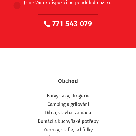
Jsme Vám k dispozici od pondělí do pátku.
771 543 079
Obchod
Barvy-laky, drogerie
Camping a grilování
Dílna, stavba, zahrada
Domácí a kuchyňské potřeby
Žebříky, štafle, schůdky