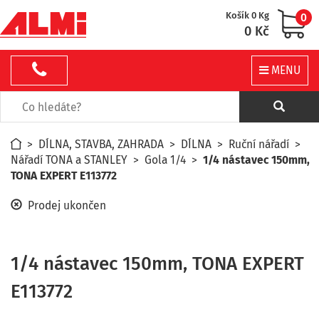
Košík 0 Kg
0
0 Kč
MENU
>
DÍLNA, STAVBA, ZAHRADA
>
DÍLNA
>
Ruční nářadí
>
Nářadí TONA a STANLEY
>
Gola 1/4
>
1/4 nástavec 150mm,
TONA EXPERT E113772
Prodej ukončen
1/4 nástavec 150mm, TONA EXPERT
E113772