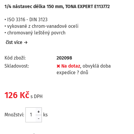
1/4 nástavec délka 150 mm, TONA EXPERT E113772
• ISO 3316 - DIN 3123
• vykované z chrom-vanadové oceli
• chromovaný leštěný povrch
číst více →
Kód zboží:
202098
Skladovost:
Na dotaz
, obvyklá doba
expedice ? dnů
126 Kč
s DPH
+
Množství:
ks
-