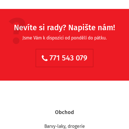
Nevíte si rady? Napište nám!
Jsme Vám k dispozici od pondělí do pátku.
771 543 079
Obchod
Barvy-laky, drogerie