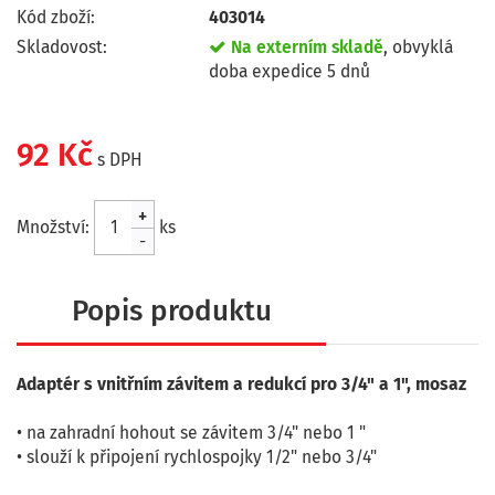
Kód zboží:
403014
Skladovost:
Na externím skladě
, obvyklá
doba expedice 5 dnů
92 Kč
s DPH
+
Množství:
ks
-
Popis produktu
Adaptér s vnitřním závitem a redukcí pro 3/4" a 1", mosaz
• na zahradní hohout se závitem 3/4" nebo 1 "
• slouží k připojení rychlospojky 1/2" nebo 3/4"