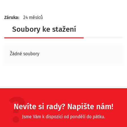
Záruka:
24 měsíců
Soubory ke stažení
Žádné soubory
Nevíte si rady? Napište nám!
Jsme Vám k dispozici od pondělí do pátku.