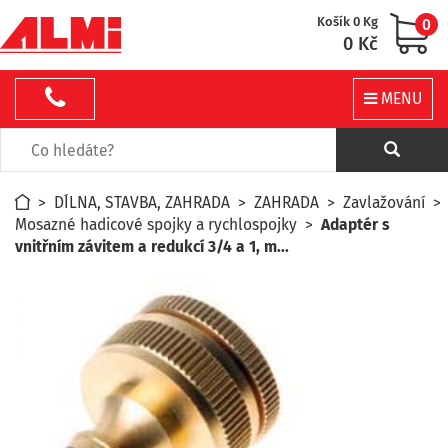
Košík 0 Kg
0
0 Kč
MENU
>
DÍLNA, STAVBA, ZAHRADA
>
ZAHRADA
>
Zavlažování
>
Mosazné hadicové spojky a rychlospojky
>
Adaptér s
vnitřním závitem a redukcí 3/4 a 1, m...