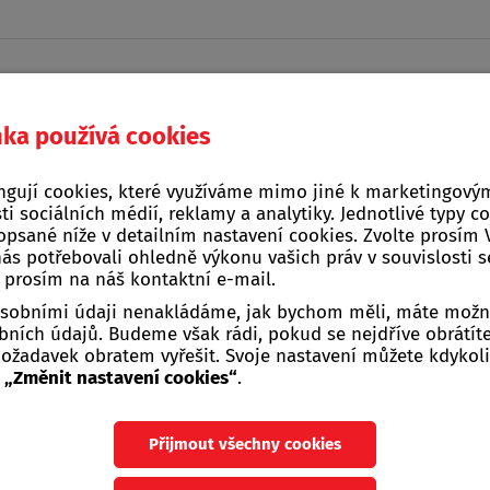
nka používá cookies
Domácí a kuchyňské
ngují cookies, které využíváme mimo jiné k marketingovým
na, stavba, zahrada
Žebříky, štafle, sch
potřeby
ti sociálních médií, reklamy a analytiky. Jednotlivé typy c
opsané níže v detailním nastavení cookies. Zvolte prosím
nás potřebovali ohledně výkonu vašich práv v souvislosti 
adní nářadí
>
Ruční pily
>
Pily prořezávací BAHCO
>
Bahco - L
e prosím na náš kontaktní e-mail.
 osobními údaji nenakládáme, jak bychom měli, máte možn
Bahco - LAP-KNIFE 
ních údajů. Budeme však rádi, pokud se nejdříve obrátít
žadavek obratem vyřešit. Svoje nastavení můžete kdykoli
u
„Změnit nastavení cookies“
.
Kód zboží:
212217
Skladovost:
Na dota
Přijmout všechny cookies