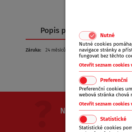
Popis produktu
Nutné
Nutné cookies pomáhají
navigace stránky a př
Záruka:
24 měsíců
fungovat bez těchto co
Otevřít seznam cookies
Preferenční
Preferenční cookies um
webová stránka chová n
Otevřít seznam cookies
Nevíte si rady? Nap
Statistické
Jsme Vám k dispozici od ponděl
Statistické cookies po