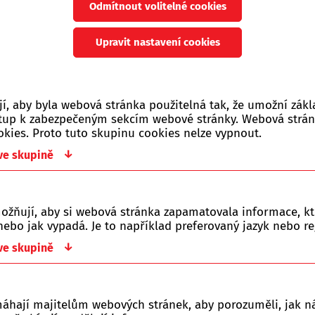
Odmítnout volitelné cookies
1 683 Kč
s DPH
Upravit nastavení cookies
Soubory ke staž
, aby byla webová stránka použitelná tak, že umožní zákl
ístup k zabezpečeným sekcím webové stránky. Webová strá
okies. Proto tuto skupinu cookies nelze vypnout.
Žádné soubory
↓
 ve skupině
ožňují, aby si webová stránka zapamatovala informace, kt
ebo jak vypadá. Je to například preferovaný jazyk nebo re
↓
 ve skupině
ište nám!
í do pátku.
máhají majitelům webových stránek, aby porozuměli, jak ná