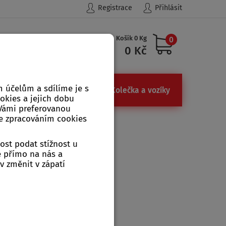
Registrace
Přihlásit
Košík 0 Kg
0
Hledat
0 Kč
 účelům a sdílíme je s
ůdky
Železářství, kamna
Kolečka a vozíky
ookies a jejich dobu
 Vámi preferovanou
se zpracováním cookies
AP-KNIFE pilka + nůž
ost podat stížnost u
pilka + nůž
e přímo na nás a
v změnit v zápatí
z
, obvyklá doba expedice ? dnů