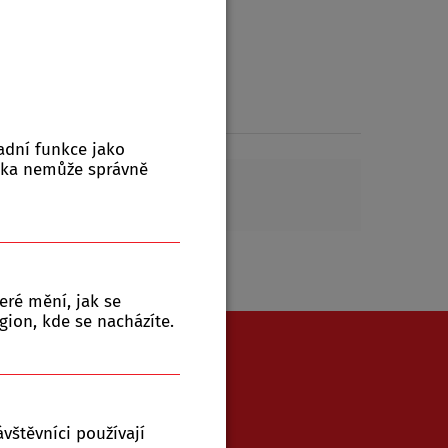
+
Množství:
ks
-
ení
adní funkce jako
nka nemůže správně
eré mění, jak se
gion, kde se nacházíte.
771 543 079
vštěvníci používají