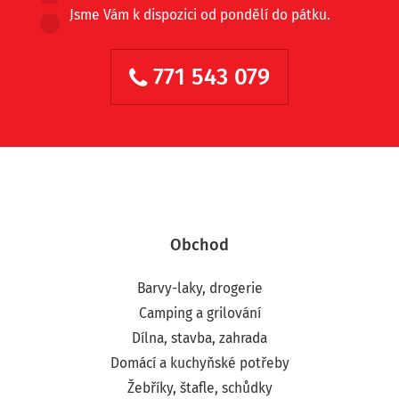
Jsme Vám k dispozici od pondělí do pátku.
771 543 079
Obchod
Barvy-laky, drogerie
Camping a grilování
Dílna, stavba, zahrada
Domácí a kuchyňské potřeby
Žebříky, štafle, schůdky