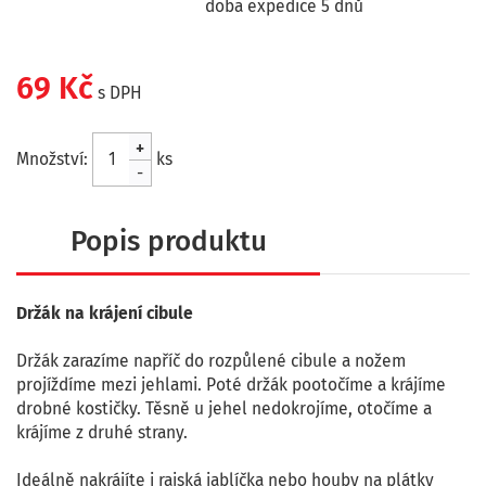
doba expedice 5 dnů
69 Kč
s DPH
+
Množství:
ks
-
Popis produktu
Držák na krájení cibule
Držák zarazíme napříč do rozpůlené cibule a nožem
projíždíme mezi jehlami. Poté držák pootočíme a krájíme
drobné kostičky. Těsně u jehel nedokrojíme, otočíme a
krájíme z druhé strany.
Ideálně nakrájíte i rajská jablíčka nebo houby na plátky