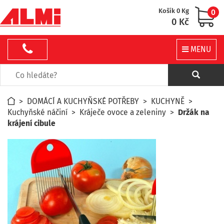
Košík 0 Kg
0
0 Kč
MENU
>
DOMÁCÍ A KUCHYŇSKÉ POTŘEBY
>
KUCHYNĚ
>
Kuchyňské náčiní
>
Kráječe ovoce a zeleniny
>
Držák na
krájení cibule