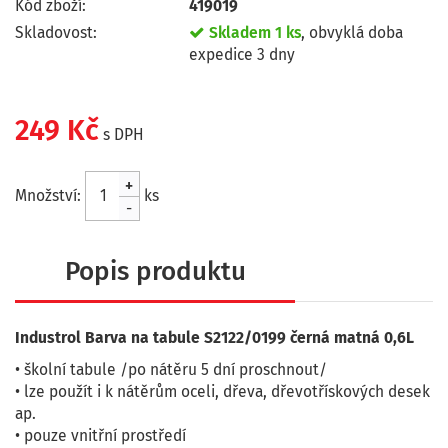
Kód zboží:
419019
Skladovost:
Skladem 1 ks
, obvyklá doba
expedice 3 dny
249 Kč
s DPH
+
Množství:
ks
-
Popis produktu
Industrol Barva na tabule S2122/0199 černá matná 0,6L
• školní tabule /po nátěru 5 dní proschnout/
• lze použít i k nátěrům oceli, dřeva, dřevotřískových desek
ap.
• pouze vnitřní prostředí