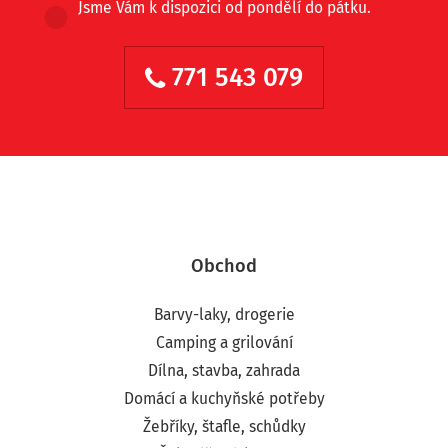
Jsme Vám k dispozici od pondělí do pátku.
771 543 079
Obchod
Barvy-laky, drogerie
Camping a grilování
Dílna, stavba, zahrada
Domácí a kuchyňské potřeby
Žebříky, štafle, schůdky