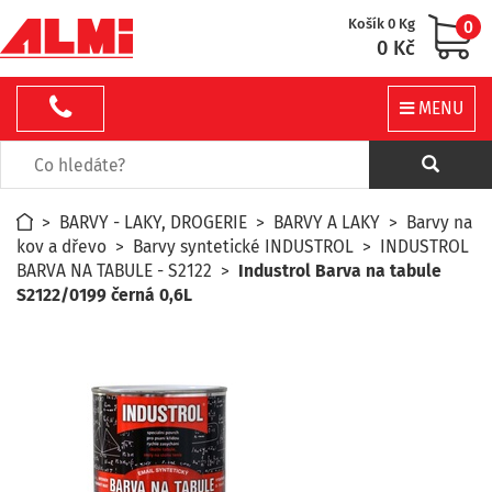
Košík 0 Kg
0
0 Kč
MENU
>
BARVY - LAKY, DROGERIE
>
BARVY A LAKY
>
Barvy na
kov a dřevo
>
Barvy syntetické INDUSTROL
>
INDUSTROL
BARVA NA TABULE - S2122
>
Industrol Barva na tabule
S2122/0199 černá 0,6L