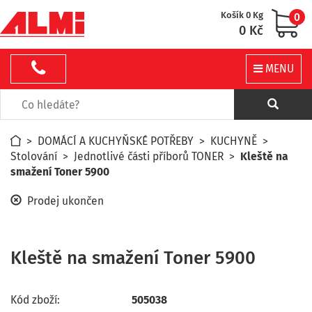
Košík 0 Kg
0
0 Kč
MENU
>
DOMÁCÍ A KUCHYŇSKÉ POTŘEBY
>
KUCHYNĚ
>
Stolování
>
Jednotlivé části příborů TONER
>
Kleště na
smažení Toner 5900
Prodej ukončen
Kleště na smažení Toner 5900
Kód zboží:
505038