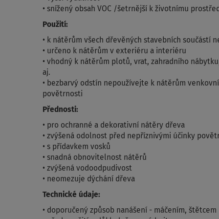
• snížený obsah VOC /šetrnější k životnímu prostře
Použití:
• k nátěrům všech dřevěných stavebních součástí 
• určeno k nátěrům v exteriéru a interiéru
• vhodný k nátěrům plotů, vrat, zahradního nábytku,
aj.
• bezbarvý odstín nepoužívejte k nátěrům venkovn
povětrnosti
Přednosti:
• pro ochranné a dekorativní nátěry dřeva
• zvýšená odolnost před nepříznivými účinky povět
• s přídavkem vosků
• snadná obnovitelnost nátěrů
• zvýšená vodoodpudivost
• neomezuje dýchání dřeva
Technické údaje:
• doporučený způsob nanášení - máčením, štětcem