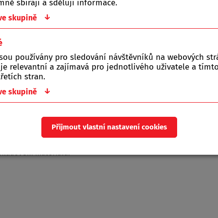
ně sbírají a sdělují informace.
↓
 ve skupině
Žádné soubory
é
jsou používány pro sledování návštěvníků na webových st
 je relevantní a zajímavá pro jednotlivého uživatele a tím
řetích stran.
↓
 ve skupině
Přijmout vlastní nastavení cookies
egnant a 2 x Luxolem Originál.
dkladovém materiálu.