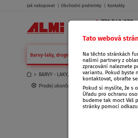
Jak nakupovat
Obchodní podmínky
Kontakty
771 543 079
|
Tato webová strá
Na těchto stránkách fu
Barvy-laky, drogerie
Camping a grilování
Díl
našimi partnery z oblas
zpracování naleznete p
variantu. Pokud byste 
>
BARVY - LAKY, DROGERIE
>
BARVY A LAKY
>
kontaktovat, obraťte s
Prodej ukončen
Pokud si myslíte, že s
Úřadu pro ochranu osob
budeme tak moct Váš po
stránky pomocí odkaz