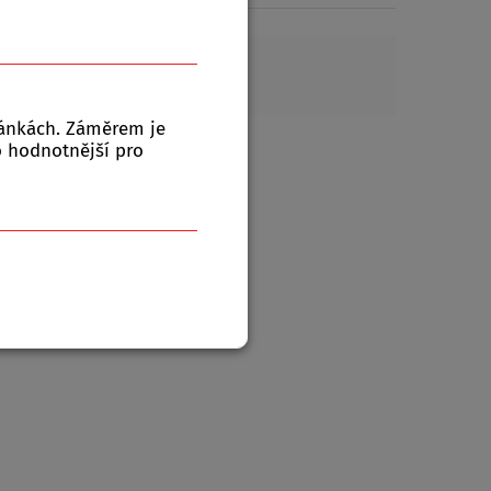
ránkách. Záměrem je
to hodnotnější pro