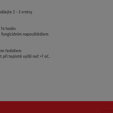
ášejte 2 - 3 vrstvy
 14 hodin
it fungicidním napouštědlem
ným ředidlem
 při teplotě vyšší než +7 oC.