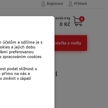
Registrace
Přihlásit
Košík 0 Kg
0
Hledat
0 Kč
 účelům a sdílíme je s
ůdky
Železářství, kamna
Kolečka a vozíky
ookies a jejich dobu
 Vámi preferovanou
se zpracováním cookies
indický týk 0,75 l
ost podat stížnost u
6 indický týk 0,75 l
e přímo na nás a
v změnit v zápatí
k 0,75 l