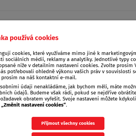
nka používá cookies
Domácí a kuchyňské
ngují cookies, které využíváme mimo jiné k marketingovým
na, stavba, zahrada
Žebříky, štafle, sch
potřeby
ti sociálních médií, reklamy a analytiky. Jednotlivé typy c
opsané níže v detailním nastavení cookies. Zvolte prosím
nás potřebovali ohledně výkonu vašich práv v souvislosti 
Barvy, laky na dřevo
>
LUXOL ORIGINÁL
>
LUXOL ORIGINAL 0026 
e prosím na náš kontaktní e-mail.
 osobními údaji nenakládáme, jak bychom měli, máte možn
LUXOL ORIGINAL 002
ních údajů. Budeme však rádi, pokud se nejdříve obrátít
žadavek obratem vyřešit. Svoje nastavení můžete kdykoli
u
„Změnit nastavení cookies“
.
LUXOL ORIGINÁL 0026 indický tý
Tenkovrstvá olejová lazura.
Přijmout všechny cookies