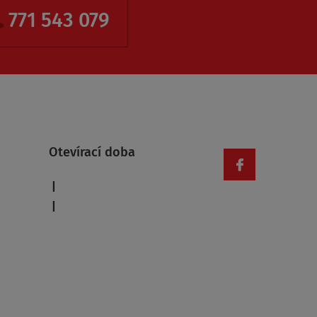
771 543 079
Otevírací doba
|
|