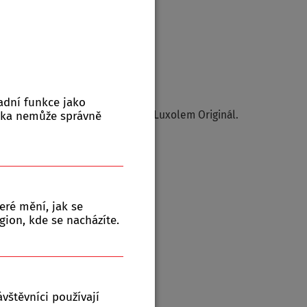
adní funkce jako
x nátěrem Luxol Imregnant a 2 x Luxolem Originál.
nka nemůže správně
ové te...
číst více →
z
, obvyklá doba expedice ? dnů
eré mění, jak se
gion, kde se nacházíte.
+
Množství:
ks
-
ení
vštěvníci používají