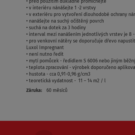
• před použitím důkladně promíchejte
• v interiéru nánášejte 1 -2 vrstvy
• v exteriéru pro vytvoření dlouhodobé ochrany nán
• nanášejte na suchý očištěný povrch
• suchá na dotek za 3 hodiny
• interval mezi nanášením jednotlivých vrstev je 8 -
• pro venkovní nátěry se doporučuje dřevo napust
Luxol Impregnant
• není nutno ředit
• mytí pomůcek - ředidlem S 6006 nebo jiným běž
• teplota zpracování - výrobek doporučeno aplikovat
• hustota - cca 0,91-0,96 g/cm3
• teoretická vydatnost - 11 – 14 m2 / l
Záruka:
60 měsíců