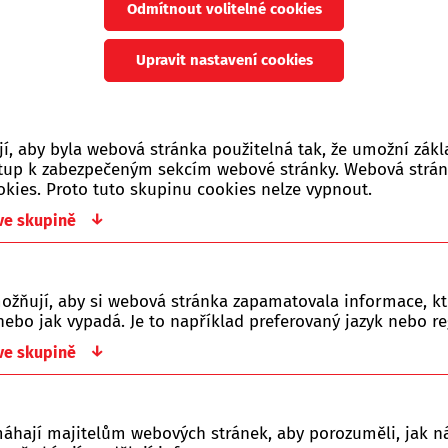
Odmítnout volitelné cookies
Upravit nastavení cookies
, aby byla webová stránka použitelná tak, že umožní zákl
Orientační vzorek byl natřen 1 
ístup k zabezpečeným sekcím webové stránky. Webová strá
okies. Proto tuto skupinu cookies nelze vypnout.
Odchylky odstínů závisí na nátěr
↓
 ve skupině
Kód zboží:
419227
Skladovost:
Na dota
ožňují, aby si webová stránka zapamatovala informace, kt
ebo jak vypadá. Je to například preferovaný jazyk nebo re
209 Kč
↓
 ve skupině
s DPH
Soubory ke staž
máhají majitelům webových stránek, aby porozuměli, jak ná