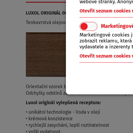
webové stránky. Anonym
Otevřít seznam cookies
LUXOL ORIGINÁL 0026 indický týk 0,75 l
Tenkovrstvá olejová lazura.
Marketingov
Marketingové cookies 
zobrazit reklamu, která
vydavatele a inzerenty t
Otevřít seznam cookies
Orientační vzorek byl natřen 1 x nátěrem Luxol Imr
Odchylky odstínů závisí na nátěrové technice a po
Luxol originál vylepšená receptura:
• unikátní technologie - Voda v oleji
• krémová konzistence
• rychlejší zasychání, lepší roztíratelnost
• vyšší vydatnost