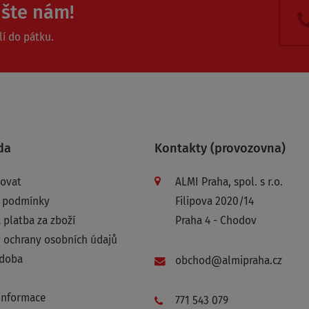
ište nám!
í do pátku.
da
Kontakty (provozovna)
povat
ALMI Praha, spol. s r.o.
 podmínky
Filipova 2020/14
 platba za zboží
Praha 4 - Chodov
 ochrany osobních údajů
 doba
obchod@almipraha.cz
informace
771 543 079