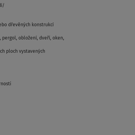
dí/
nebo dřevěných konstrukcí
 pergol, obložení, dveří, oken,
ích ploch vystavených
rnosti