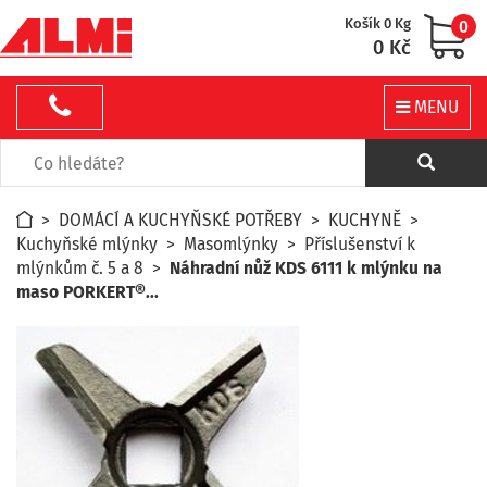
Košík 0 Kg
0
0 Kč
MENU
>
DOMÁCÍ A KUCHYŇSKÉ POTŘEBY
>
KUCHYNĚ
>
Kuchyňské mlýnky
>
Masomlýnky
>
Příslušenství k
mlýnkům č. 5 a 8
>
Náhradní nůž KDS 6111 k mlýnku na
maso PORKERT®...