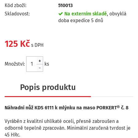
Kód zboží:
510013
Skladovost:
Na externím skladě
, obvyklá
doba expedice 5 dnů
125 Kč
s DPH
+
Množství:
ks
-
Popis produktu
Náhradní nůž KDS 6111 k mlýnku na maso PORKERT® č. 8
Vyráběn z kvalitní uhlíkaté oceli, přesně zabroušen a
odborně tepelně zpracován. Minimální zaručená tvrdost je
45 HRc.