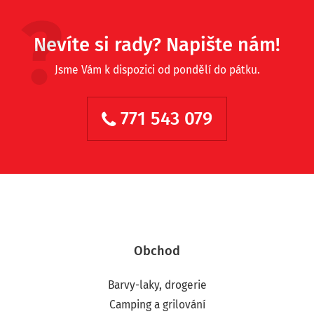
Nevíte si rady? Napište nám!
Jsme Vám k dispozici od pondělí do pátku.
771 543 079
Obchod
Barvy-laky, drogerie
Camping a grilování