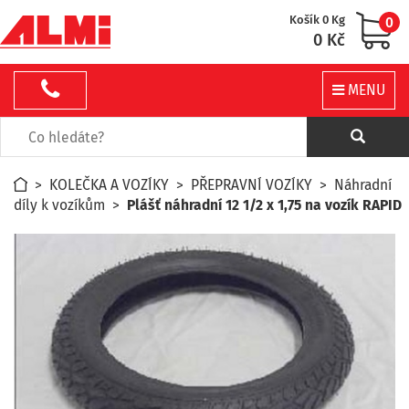
Košík 0 Kg
0
0 Kč
MENU
>
KOLEČKA A VOZÍKY
>
PŘEPRAVNÍ VOZÍKY
>
Náhradní
díly k vozíkům
>
Plášť náhradní 12 1/2 x 1,75 na vozík RAPID