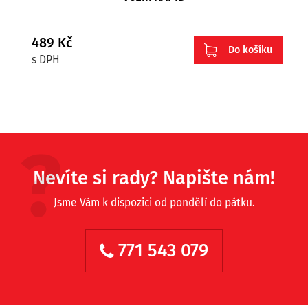
489 Kč
Do košíku
s DPH
Nevíte si rady? Napište nám!
Jsme Vám k dispozici od pondělí do pátku.
771 543 079