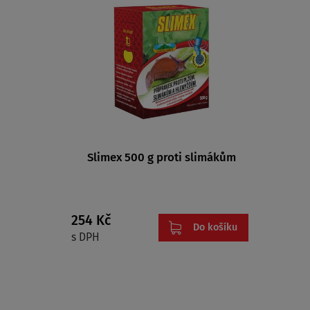
Slimex 500 g proti slimákům
254 Kč
Do košíku
s DPH