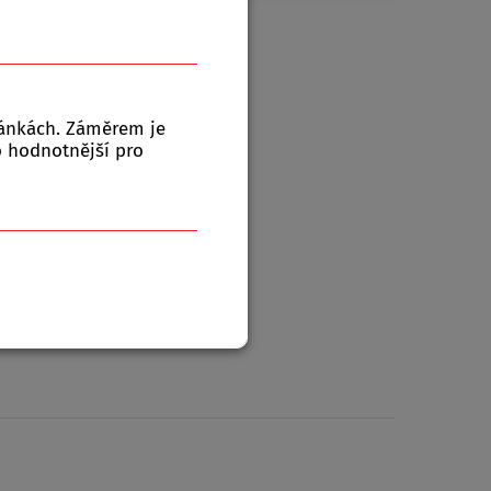
ránkách. Záměrem je
to hodnotnější pro