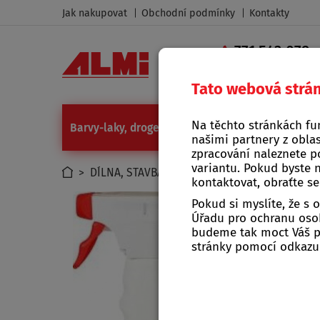
Jak nakupovat
Obchodní podmínky
Kontakty
771 543 079
|
Tato webová strá
Na těchto stránkách fu
Barvy-laky, drogerie
Camping a grilování
Díl
našimi partnery z oblas
zpracování naleznete p
variantu. Pokud byste 
>
DÍLNA, STAVBA, ZAHRADA
>
ZAHRADA
>
Pros
kontaktovat, obraťte s
Pokud si myslíte, že s
Úřadu pro ochranu osob
budeme tak moct Váš po
stránky pomocí odkaz