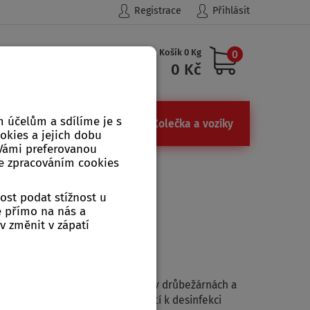
Registrace
Přihlásit
Košík 0 Kg
0
Hledat
0 Kč
 účelům a sdílíme je s
ůdky
Železářství, kamna
Kolečka a vozíky
ookies a jejich dobu
 Vámi preferovanou
se zpracováním cookies
>
Rebel čmelíkostop 250 ml
ost podat stížnost u
 250 ml
e přímo na nás a
v změnit v zápatí
ení čmelíků (Dermanyssus spp.) v drůbežárnách a
e i jejich vývojová stadia. Použití k desinfekci