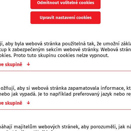
chovných ...
číst více →
Odmítnout volitelné cookies
Kód zboží:
418565
Upravit nastavení cookies
Skladovost:
Na dota
, aby byla webová stránka použitelná tak, že umožní zákl
167 Kč
ístup k zabezpečeným sekcím webové stránky. Webová strá
s DPH
okies. Proto tuto skupinu cookies nelze vypnout.
↓
 ve skupině
ožňují, aby si webová stránka zapamatovala informace, kt
Soubory ke staž
ebo jak vypadá. Je to například preferovaný jazyk nebo re
↓
 ve skupině
Žádné soubory
máhají majitelům webových stránek, aby porozuměli, jak ná
yssus spp.) v drůbežárnách a