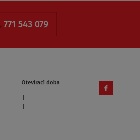
771 543 079
Otevírací doba
|
|