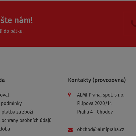
ište nám!
í do pátku.
da
Kontakty (provozovna)
povat
ALMI Praha, spol. s r.o.
 podmínky
Filipova 2020/14
 platba za zboží
Praha 4 - Chodov
 ochrany osobních údajů
 doba
obchod@almipraha.cz