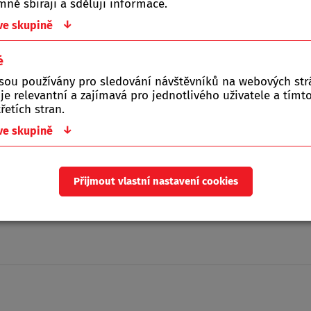
ně sbírají a sdělují informace.
stadia. Použití k desinfekci
ence při naskladnění.
↓
 ve skupině
é
důkladné mechanické očistě na
jsou používány pro sledování návštěvníků na webových st
otravinová zvířata a v jejich
 je relevantní a zajímavá pro jednotlivého uživatele a tím
askladnit. Přípravek působí až 6
řetích stran.
ěsících.
↓
 ve skupině
Přijmout vlastní nastavení cookies