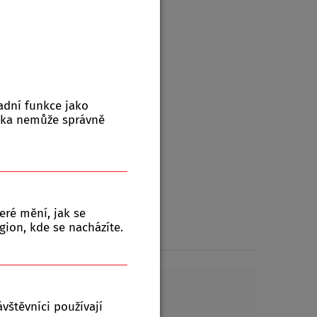
z
, obvyklá doba expedice ? dnů
adní funkce jako
+
Množství:
ks
nka nemůže správně
-
eré mění, jak se
ení
gion, kde se nacházíte.
vštěvníci používají