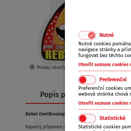
Nutné
Nutné cookies pomáhají
navigace stránky a př
fungovat bez těchto co
Otevřít seznam cookies
Prodej ukončen
Preferenční
Preferenční cookies um
Popis produktu
webová stránka chová n
Otevřít seznam cookies
Rebel čmelíkostop 250 ml
Statistické
Statistické cookies po
Kapalný přípravek určený k hubení čmelíků (Derman