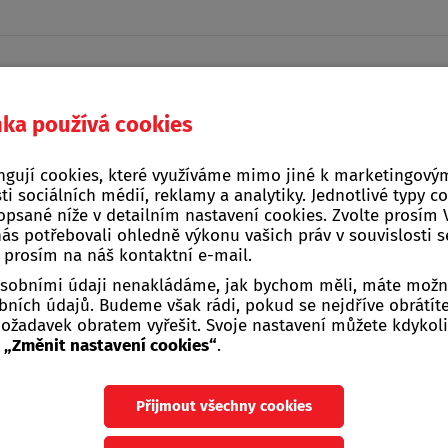
nka používá cookies
Domácí a kuchyňské
ngují cookies, které využíváme mimo jiné k marketingovým
na, stavba, zahrada
Žebříky, štafle, sch
potřeby
ti sociálních médií, reklamy a analytiky. Jednotlivé typy c
opsané níže v detailním nastavení cookies. Zvolte prosím
nás potřebovali ohledně výkonu vašich práv v souvislosti 
tředky proti škůdcům
>
Na klíšťata, slimáky, moly, kočky, psy aj.
e prosím na náš kontaktní e-mail.
 osobními údaji nenakládáme, jak bychom měli, máte možn
Rebel čmelíkostop
ních údajů. Budeme však rádi, pokud se nejdříve obrátít
žadavek obratem vyřešit. Svoje nastavení můžete kdykoli
u
„Změnit nastavení cookies“
.
Rebel čmelíkostop 250 ml
Přijmout všechny cookies
Kapalný přípravek určený k hub
kurnících. Přípravek hubí dospělc