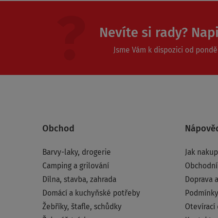
Nevíte si rady? Nap
Jsme Vám k dispozici od ponděl
Obchod
Nápově
Barvy-laky, drogerie
Jak naku
Camping a grilování
Obchodní
Dílna, stavba, zahrada
Doprava a
Domácí a kuchyňské potřeby
Podmínky
Žebříky, štafle, schůdky
Otevírací