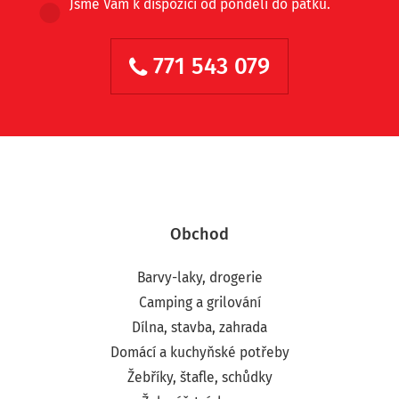
Jsme Vám k dispozici od pondělí do pátku.
771 543 079
Obchod
Barvy-laky, drogerie
Camping a grilování
Dílna, stavba, zahrada
Domácí a kuchyňské potřeby
Žebříky, štafle, schůdky