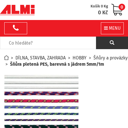
Košík 0 Kg
0
0 Kč
MENU
>
DÍLNA, STAVBA, ZAHRADA
>
HOBBY
>
Šňůry a provázky
>
Šňůra pletená PES, barevná s jádrem 5mm/1m