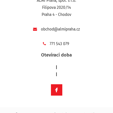
ALMI Praha, spol. s r.o.
Filipova 2020/14
Praha 4 - Chodov
obchod@almipraha.cz
771 543 079
Otevírací doba
|
|