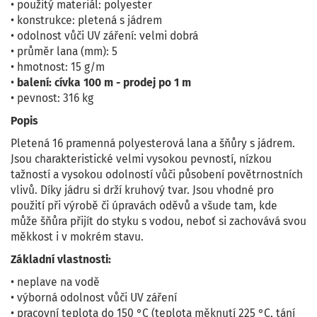
• použitý materiál: polyester
• konstrukce: pletená s jádrem
• odolnost vůči UV záření: velmi dobrá
• průměr lana (mm): 5
• hmotnost: 15 g/m
•
balení: cívka 100 m - prodej po 1 m
• pevnost: 316 kg
Popis
Pletená 16 pramenná polyesterová lana a šňůry s jádrem.
Jsou charakteristické velmi vysokou pevností, nízkou
tažností a vysokou odolností vůči působení povětrnostních
vlivů. Díky jádru si drží kruhový tvar. Jsou vhodné pro
použití při výrobě či úpravách oděvů a všude tam, kde
může šňůra přijít do styku s vodou, neboť si zachovává svou
měkkost i v mokrém stavu.
Základní vlastnosti:
• neplave na vodě
• výborná odolnost vůči UV záření
• pracovní teplota do 150 °C (teplota měknutí 225 °C, tání