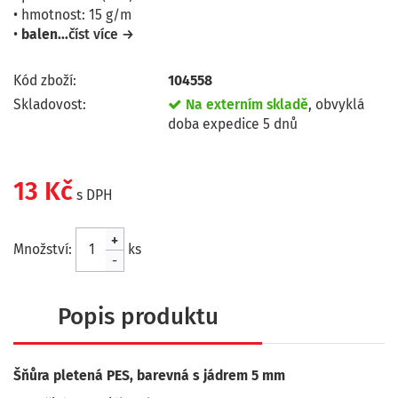
• hmotnost: 15 g/m
•
balen...
číst více →
Kód zboží:
104558
Skladovost:
Na externím skladě
, obvyklá
doba expedice 5 dnů
13 Kč
s DPH
+
Množství:
ks
-
Popis produktu
Šňůra pletená PES, barevná s jádrem 5 mm