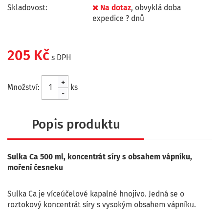
Skladovost:
Na dotaz
, obvyklá doba
expedice ? dnů
205 Kč
s DPH
+
Množství:
ks
-
Popis produktu
Sulka Ca 500 ml, koncentrát síry s obsahem vápníku,
moření česneku
Sulka Ca je víceúčelové kapalné hnojivo. Jedná se o
roztokový koncentrát síry s vysokým obsahem vápníku.