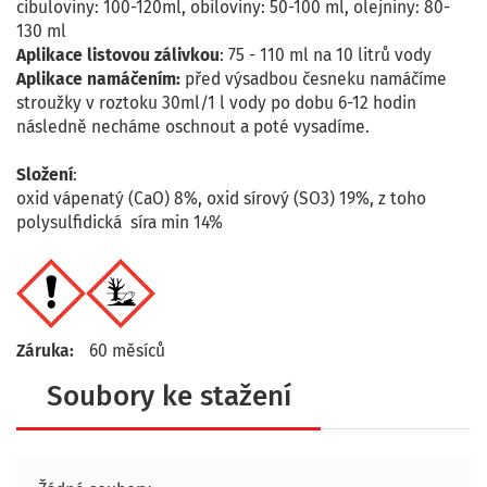
cibuloviny: 100-120ml, obiloviny: 50-100 ml, olejniny: 80-
130 ml
Aplikace listovou zálivkou
: 75 - 110 ml na 10 litrů vody
Aplikace namáčením:
před výsadbou česneku namáčíme
stroužky v roztoku 30ml/1 l vody po dobu 6-12 hodin
následně necháme oschnout a poté vysadíme.
Složení
:
oxid vápenatý (CaO) 8%, oxid sírový (SO3) 19%, z toho
polysulfidická síra min 14%
Záruka:
60 měsíců
Soubory ke stažení