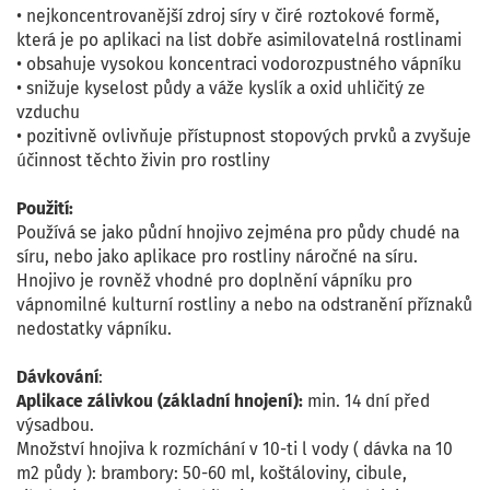
• nejkoncentrovanější zdroj síry v čiré roztokové formě,
která je po aplikaci na list dobře asimilovatelná rostlinami
• obsahuje vysokou koncentraci vodorozpustného vápníku
• snižuje kyselost půdy a váže kyslík a oxid uhličitý ze
vzduchu
• pozitivně ovlivňuje přístupnost stopových prvků a zvyšuje
účinnost těchto živin pro rostliny
Použití:
Používá se jako půdní hnojivo zejména pro půdy chudé na
síru, nebo jako aplikace pro rostliny náročné na síru.
Hnojivo je rovněž vhodné pro doplnění vápníku pro
vápnomilné kulturní rostliny a nebo na odstranění příznaků
nedostatky vápníku.
Dávkování
:
Aplikace zálivkou (základní hnojení):
min. 14 dní před
výsadbou.
Množství hnojiva k rozmíchání v 10-ti l vody ( dávka na 10
m2 půdy ): brambory: 50-60 ml, koštáloviny, cibule,