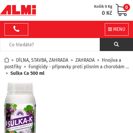
Košík 0 Kg
0
0 Kč
MENU
>
DÍLNA, STAVBA, ZAHRADA
>
ZAHRADA
>
Hnojiva a
postřiky
>
Fungicidy - přípravky proti plísním a chorobám ...
>
Sulka Ca 500 ml