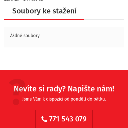
Soubory ke stažení
Žádné soubory
Nevíte si rady? Napište nám!
Jsme Vám k dispozici od pondělí do pátku.
771 543 079