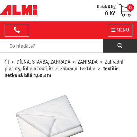
Košík 0 Kg
0
0 Kč
MENU
>
DÍLNA, STAVBA, ZAHRADA
>
ZAHRADA
>
Zahradní
plachty, fólie a textilie
>
Zahradní textílie
>
Textilie
netkaná bílá 1,6x 3 m