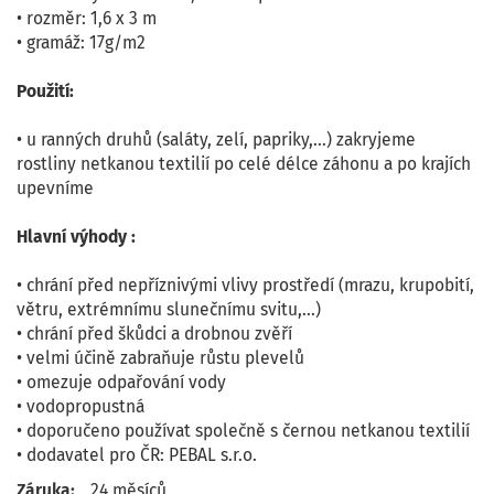
• rozměr: 1,6 x 3 m
• gramáž: 17g/m2
Použití:
• u ranných druhů (saláty, zelí, papriky,...) zakryjeme
rostliny netkanou textilií po celé délce záhonu a po krajích
upevníme
Hlavní výhody :
• chrání před nepříznivými vlivy prostředí (mrazu, krupobití,
větru, extrémnímu slunečnímu svitu,...)
• chrání před škůdci a drobnou zvěří
• velmi účině zabraňuje růstu plevelů
• omezuje odpařování vody
• vodopropustná
• doporučeno používat společně s černou netkanou textilií
• dodavatel pro ČR: PEBAL s.r.o.
Záruka:
24 měsíců