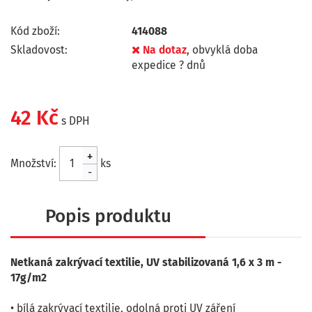
Kód zboží:
414088
Skladovost:
Na dotaz
, obvyklá doba
expedice ? dnů
42 Kč
s DPH
+
Množství:
ks
-
Popis produktu
Netkaná zakrývací textilie, UV stabilizovaná 1,6 x 3 m -
17g/m2
• bílá zakrývací textilie, odolná proti UV záření