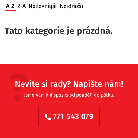
A-Z
Z-A
Nejlevnější
Nejdražší
Tato kategorie je prázdná.
Nevíte si rady? Napište nám!
Jsme Vám k dispozici od pondělí do pátku.
771 543 079