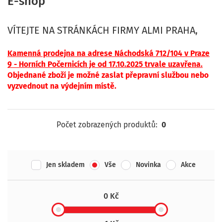
E-shop
VÍTEJTE NA STRÁNKÁCH FIRMY ALMI PRAHA,
Kamenná p
rodejna na adrese Náchodská 712/104 v Praze
9 - Horních Počernicíc
h je od 17.10.2025 trvale uzavřena.
Objednané zboží je možné zaslat přepravní službou nebo
vyzvednout na výdejním místě.
Počet zobrazených produktů:
0
Jen skladem
Vše
Novinka
Akce
0 Kč