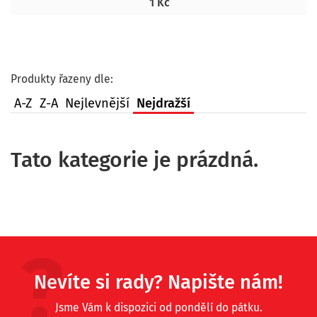
1 Kč
Produkty řazeny dle:
A-Z
Z-A
Nejlevnější
Nejdražší
Tato kategorie je prázdná.
Nevíte si rady? Napište nám!
Jsme Vám k dispozici od pondělí do pátku.