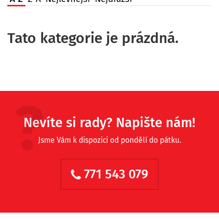
Tato kategorie je prázdná.
Nevíte si rady? Napište nám!
Jsme Vám k dispozici od pondělí do pátku.
771 543 079