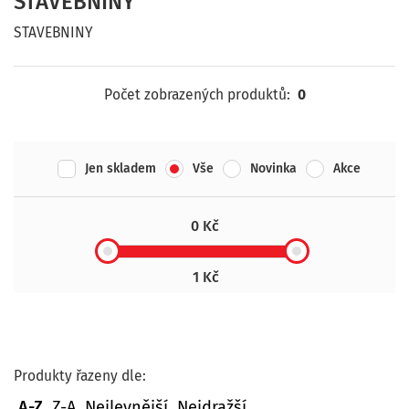
STAVEBNINY
STAVEBNINY
Počet zobrazených produktů:
0
Jen skladem
Vše
Novinka
Akce
0 Kč
1 Kč
Produkty řazeny dle:
A-Z
Z-A
Nejlevnější
Nejdražší