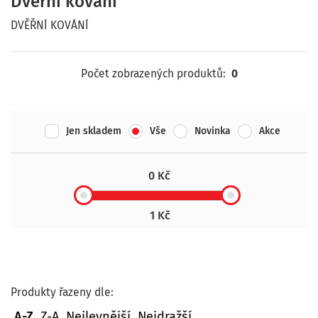
Dvěřní kování
DVĚŘNÍ KOVÁNÍ
Počet zobrazených produktů:
0
Jen skladem
Vše
Novinka
Akce
0 Kč
1 Kč
Produkty řazeny dle:
A-Z
Z-A
Nejlevnější
Nejdražší