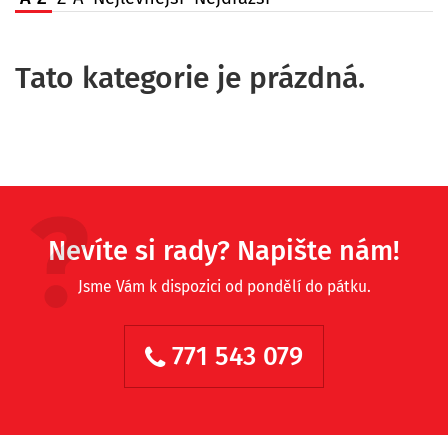
Tato kategorie je prázdná.
Nevíte si rady? Napište nám!
Jsme Vám k dispozici od pondělí do pátku.
771 543 079