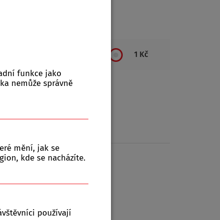
ktů:
0
1 Kč
adní funkce jako
nka nemůže správně
eré mění, jak se
gion, kde se nacházíte.
vštěvníci používají