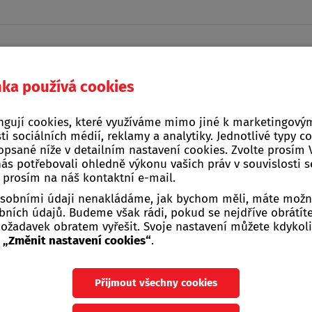
nka používá cookies
Domácí a kuchyňské
ngují cookies, které využíváme mimo jiné k marketingovým
na, stavba, zahrada
Žebříky, štafle, sch
potřeby
ti sociálních médií, reklamy a analytiky. Jednotlivé typy c
opsané níže v detailním nastavení cookies. Zvolte prosím
nás potřebovali ohledně výkonu vašich práv v souvislosti 
>
Pečení
>
Formičky na cukroví
>
Formičky na vosí hnízda
e prosím na náš kontaktní e-mail.
 osobními údaji nenakládáme, jak bychom měli, máte možn
ních údajů. Budeme však rádi, pokud se nejdříve obrátít
žadavek obratem vyřešit. Svoje nastavení můžete kdykoli
u
„Změnit nastavení cookies“
.
ičky na vosí hnízda
Přijmout všechny cookies
y na vosí hnízda aj.