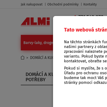
Jak nakupovat
Obchodní podmínky
Kontakty
771 543 079
|
Tato webová strá
Na těchto stránkách fu
Barvy-laky, drogerie
Camping a grilování
Díl
našimi partnery z oblas
zpracování naleznete p
variantu. Pokud byste 
>
DOMÁCÍ A KUCHYŇSKÉ POTŘEBY
>
KUCHYNĚ
kontaktovat, obraťte s
Pokud si myslíte, že s
Úřadu pro ochranu osob
DOMÁCÍ A KUCHYŇSKÉ
budeme tak moct Váš po
POTŘEBY
stránky pomocí odkaz
Form
Formičk