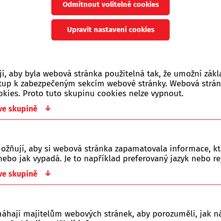
Odmítnout volitelné cookies
Počet zobrazených produ
Upravit nastavení cookies
Jen skladem
Vše
Novinka
Akce
0 Kč
, aby byla webová stránka použitelná tak, že umožní zákl
ístup k zabezpečeným sekcím webové stránky. Webová strá
okies. Proto tuto skupinu cookies nelze vypnout.
↓
 ve skupině
y řazeny dle:
Z-A
Nejlevnější
Nejdražší
ožňují, aby si webová stránka zapamatovala informace, kt
ebo jak vypadá. Je to například preferovaný jazyk nebo re
o kategorie je prázdná.
↓
 ve skupině
máhají majitelům webových stránek, aby porozuměli, jak ná