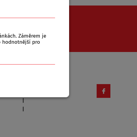
771 543 079
ránkách. Záměrem je
to hodnotnější pro
Otevírací doba
|
|