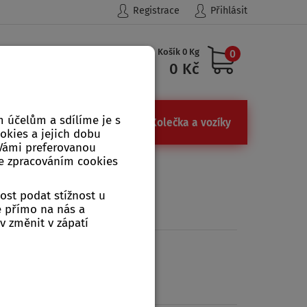
Registrace
Přihlásit
Košík 0 Kg
0
Hledat
0 Kč
 účelům a sdílíme je s
ůdky
Železářství, kamna
Kolečka a vozíky
ookies a jejich dobu
 Vámi preferovanou
se zpracováním cookies
ost podat stížnost u
e přímo na nás a
v změnit v zápatí