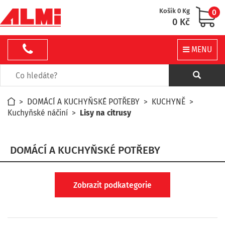
Košík 0 Kg
0
0 Kč
MENU
>
DOMÁCÍ A KUCHYŇSKÉ POTŘEBY
>
KUCHYNĚ
>
Kuchyňské náčiní
>
Lisy na citrusy
DOMÁCÍ A KUCHYŇSKÉ POTŘEBY
Zobrazit podkategorie