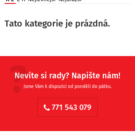
Tato kategorie je prázdná.
Nevíte si rady? Napište nám!
Jsme Vám k dispozici od pondělí do pátku.
771 543 079