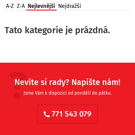
A-Z
Z-A
Nejlevnější
Nejdražší
Tato kategorie je prázdná.
Nevíte si rady? Napište nám!
Jsme Vám k dispozici od pondělí do pátku.
771 543 079