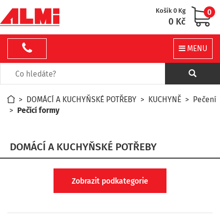
Košík 0 Kg
0
0 Kč
MENU
>
DOMÁCÍ A KUCHYŇSKÉ POTŘEBY
>
KUCHYNĚ
>
Pečení
>
Pečící formy
DOMÁCÍ A KUCHYŇSKÉ POTŘEBY
Zobrazit podkategorie