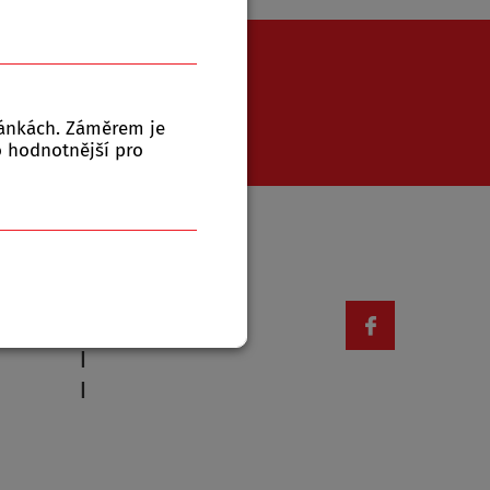
771 543 079
ránkách. Záměrem je
to hodnotnější pro
Otevírací doba
|
|