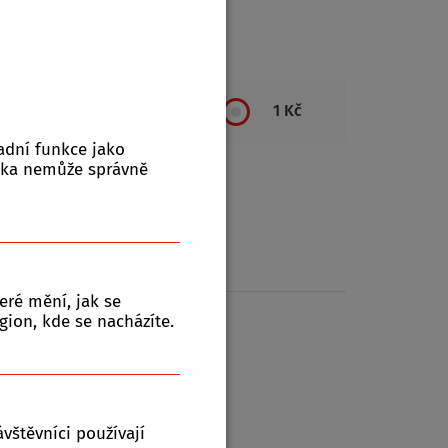
ktů:
0
1 Kč
adní funkce jako
nka nemůže správně
eré mění, jak se
gion, kde se nacházíte.
vštěvníci používají