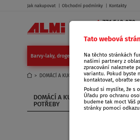
Jak nakupovat
Obchodní podmínky
Kontakty
771 543 079
|
Tato webová strá
Na těchto stránkách fu
Barvy-laky, drogerie
Camping a grilování
Díl
našimi partnery z oblas
zpracování naleznete p
variantu. Pokud byste 
>
DOMÁCÍ A KUCHYŇSKÉ POTŘEBY
>
KUCHYNĚ
kontaktovat, obraťte s
Pokud si myslíte, že s
Úřadu pro ochranu osob
DOMÁCÍ A KUCHYŇSKÉ
budeme tak moct Váš po
POTŘEBY
stránky pomocí odkaz
Svač
Svačin