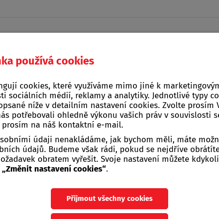
nka používá cookies
Domácí a kuchyňské
ngují cookies, které využíváme mimo jiné k marketingovým
na, stavba, zahrada
Žebříky, štafle, sch
potřeby
ti sociálních médií, reklamy a analytiky. Jednotlivé typy c
opsané níže v detailním nastavení cookies. Zvolte prosím
nás potřebovali ohledně výkonu vašich práv v souvislosti 
>
Skladování a balení potravin
>
Svačinové boxy
e prosím na náš kontaktní e-mail.
 osobními údaji nenakládáme, jak bychom měli, máte možn
ních údajů. Budeme však rádi, pokud se nejdříve obrátít
žadavek obratem vyřešit. Svoje nastavení můžete kdykoli
u
„Změnit nastavení cookies“
.
inové boxy
Přijmout všechny cookies
ové boxy