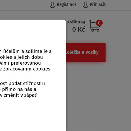
Registrace
Přihlásit
Košík 0 Kg
0
Hledat
0 Kč
 účelům a sdílíme je s
ůdky
Železářství, kamna
Kolečka a vozíky
ookies a jejich dobu
 Vámi preferovanou
se zpracováním cookies
ost podat stížnost u
e přímo na nás a
v změnit v zápatí