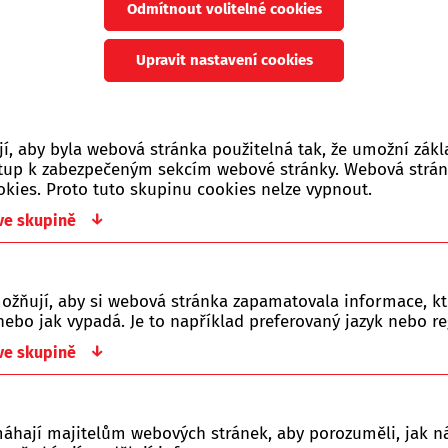
Odmítnout volitelné cookies
Počet zobrazených produ
Upravit nastavení cookies
Jen skladem
Vše
Novinka
Akce
0 Kč
, aby byla webová stránka použitelná tak, že umožní zákl
ístup k zabezpečeným sekcím webové stránky. Webová strá
okies. Proto tuto skupinu cookies nelze vypnout.
↓
 ve skupině
y řazeny dle:
Z-A
Nejlevnější
Nejdražší
ožňují, aby si webová stránka zapamatovala informace, kt
ebo jak vypadá. Je to například preferovaný jazyk nebo re
o kategorie je prázdná.
↓
 ve skupině
máhají majitelům webových stránek, aby porozuměli, jak ná