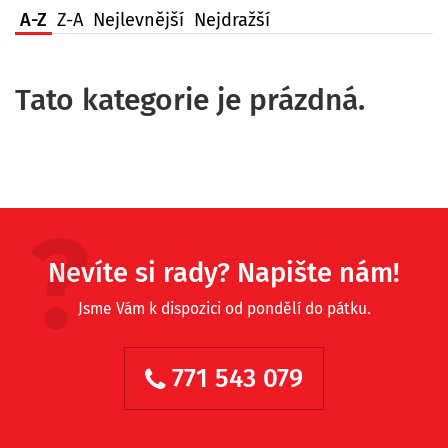
A-Z
Z-A
Nejlevnější
Nejdražší
Tato kategorie je prázdná.
Nevíte si rady? Napište nám!
Jsme Vám k dispozici od pondělí do pátku.
771 543 079