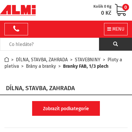
Košík 0 Kg
0
0 Kč
MENU
>
DÍLNA, STAVBA, ZAHRADA
>
STAVEBNINY
>
Ploty a
pletiva
>
Brány a branky
>
Branky FAB, 1/3 plech
DÍLNA, STAVBA, ZAHRADA
Zobrazit podkategorie