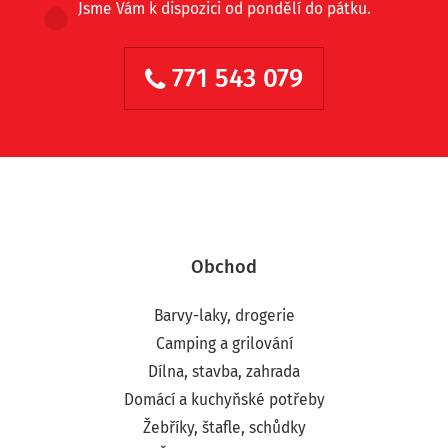
Jsme Vám k dispozici od pondělí do pátku.
771 543 079
Obchod
Barvy-laky, drogerie
Camping a grilování
Dílna, stavba, zahrada
Domácí a kuchyňské potřeby
Žebříky, štafle, schůdky