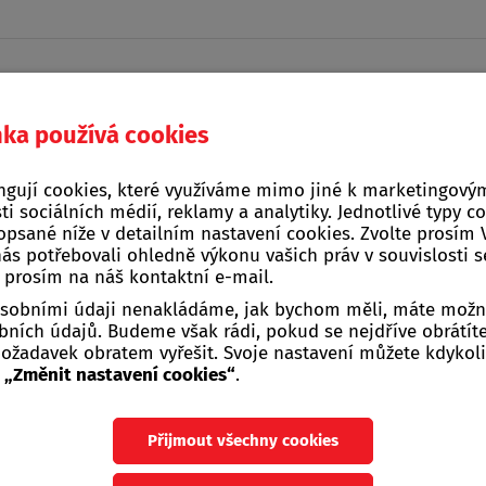
nka používá cookies
Domácí a kuchyňské
ngují cookies, které využíváme mimo jiné k marketingovým
na, stavba, zahrada
Žebříky, štafle, sch
potřeby
ti sociálních médií, reklamy a analytiky. Jednotlivé typy c
opsané níže v detailním nastavení cookies. Zvolte prosím
nás potřebovali ohledně výkonu vašich práv v souvislosti 
a a semínka
>
Bylinky
e prosím na náš kontaktní e-mail.
 osobními údaji nenakládáme, jak bychom měli, máte možn
ních údajů. Budeme však rádi, pokud se nejdříve obrátít
žadavek obratem vyřešit. Svoje nastavení můžete kdykoli
u
„Změnit nastavení cookies“
.
nky
Přijmout všechny cookies