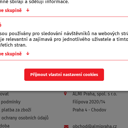
ně sbírají a sdělují informace.
↓
 ve skupině
ište nám!
é
jsou používány pro sledování návštěvníků na webových st
í do pátku.
 je relevantní a zajímavá pro jednotlivého uživatele a tím
řetích stran.
↓
 ve skupině
Přijmout vlastní nastavení cookies
da
Kontakty (provozovna)
povat
ALMI Praha, spol. s r.o.
 podmínky
Filipova 2020/14
 platba za zboží
Praha 4 - Chodov
 ochrany osobních údajů
 doba
obchod@almipraha.cz