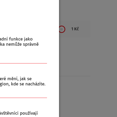
ktů:
0
1 Kč
adní funkce jako
nka nemůže správně
eré mění, jak se
gion, kde se nacházíte.
vštěvníci používají