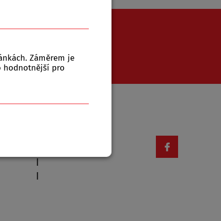
771 543 079
ránkách. Záměrem je
to hodnotnější pro
Otevírací doba
|
|