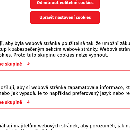
Odmítnout volitelné cookies
Počet zobrazených produ
Upravit nastavení cookies
Jen skladem
Vše
Novinka
Akce
0 Kč
, aby byla webová stránka použitelná tak, že umožní zákl
ístup k zabezpečeným sekcím webové stránky. Webová strá
okies. Proto tuto skupinu cookies nelze vypnout.
↓
 ve skupině
y řazeny dle:
Z-A
Nejlevnější
Nejdražší
ožňují, aby si webová stránka zapamatovala informace, kt
ebo jak vypadá. Je to například preferovaný jazyk nebo re
o kategorie je prázdná.
↓
 ve skupině
máhají majitelům webových stránek, aby porozuměli, jak ná