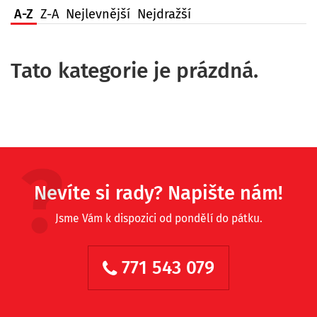
A-Z
Z-A
Nejlevnější
Nejdražší
Tato kategorie je prázdná.
Nevíte si rady? Napište nám!
Jsme Vám k dispozici od pondělí do pátku.
771 543 079