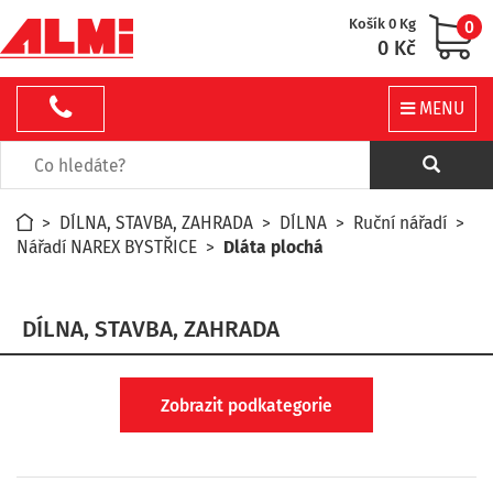
Košík 0 Kg
0
0 Kč
MENU
>
DÍLNA, STAVBA, ZAHRADA
>
DÍLNA
>
Ruční nářadí
>
Nářadí NAREX BYSTŘICE
>
Dláta plochá
DÍLNA, STAVBA, ZAHRADA
Zobrazit podkategorie