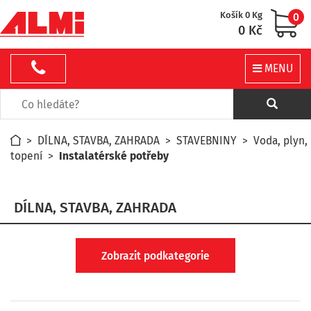
Košík 0 Kg
0
0 Kč
MENU
>
DÍLNA, STAVBA, ZAHRADA
>
STAVEBNINY
>
Voda, plyn,
topení
>
Instalatérské potřeby
DÍLNA, STAVBA, ZAHRADA
Zobrazit podkategorie