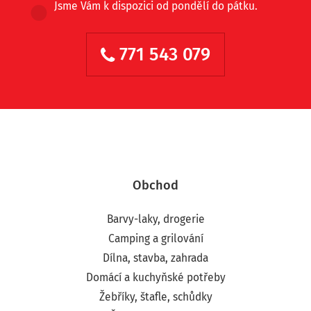
Jsme Vám k dispozici od pondělí do pátku.
771 543 079
Obchod
Barvy-laky, drogerie
Camping a grilování
Dílna, stavba, zahrada
Domácí a kuchyňské potřeby
Žebříky, štafle, schůdky