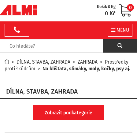
Košík 0 Kg
0
0 Kč
MENU
>
DÍLNA, STAVBA, ZAHRADA
>
ZAHRADA
>
Prostředky
proti škůdcům
>
Na klíšťata, slimáky, moly, kočky, psy aj.
DÍLNA, STAVBA, ZAHRADA
Zobrazit podkategorie