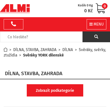
Košík 0 Kg
0
0 Kč
MENU
>
DÍLNA, STAVBA, ZAHRADA
>
DÍLNA
>
Svěráky, svěrky,
ztužidla
>
Svěráky YORK dílenské
DÍLNA, STAVBA, ZAHRADA
Zobrazit podkategorie