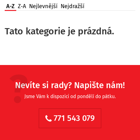
A-Z
Z-A
Nejlevnější
Nejdražší
Tato kategorie je prázdná.
Nevíte si rady? Napište nám!
Jsme Vám k dispozici od pondělí do pátku.
771 543 079