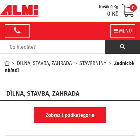
Košík 0 Kg
0
0 Kč
MENU
>
DÍLNA, STAVBA, ZAHRADA
>
STAVEBNINY
>
Zednické
nářadí
DÍLNA, STAVBA, ZAHRADA
Zobrazit podkategorie