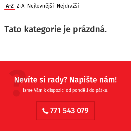
A-Z
Z-A
Nejlevnější
Nejdražší
Tato kategorie je prázdná.
Nevíte si rady? Napište nám!
Jsme Vám k dispozici od pondělí do pátku.
771 543 079