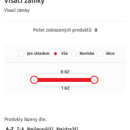
Visací zámky
Visací zámky
Počet zobrazených produktů:
0
Jen skladem
Vše
Novinka
Akce
0 Kč
1 Kč
Produkty řazeny dle:
A-Z
Z-A
Nejlevnější
Nejdražší