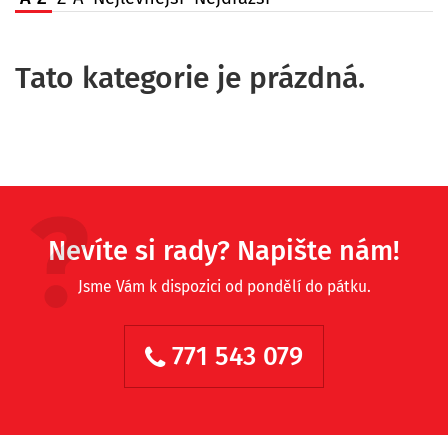
Tato kategorie je prázdná.
Nevíte si rady? Napište nám!
Jsme Vám k dispozici od pondělí do pátku.
771 543 079