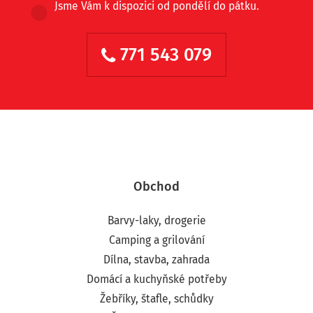
Jsme Vám k dispozici od pondělí do pátku.
771 543 079
Obchod
Barvy-laky, drogerie
Camping a grilování
Dílna, stavba, zahrada
Domácí a kuchyňské potřeby
Žebříky, štafle, schůdky